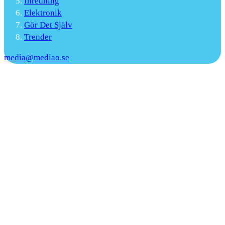
Inredning
Elektronik
Gör Det Själv
Trender
media@mediao.se