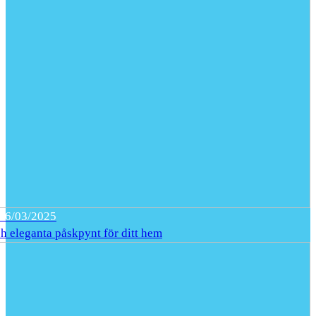
26/03/2025
h eleganta påskpynt för ditt hem