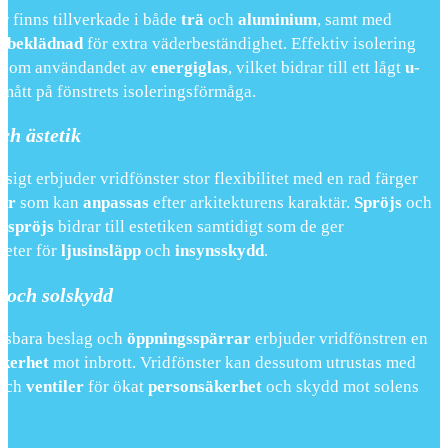
r finns tillverkade i både
trä
och
aluminium
, samt med
mbeklädnad
för extra väderbeständighet. Effektiv isolering
enom användandet av
energiglas
, vilket bidrar till ett lågt
u-
t mått på fönstrets isoleringsförmåga.
ch ästetik
igt erbjuder vridfönster stor flexibilitet med en rad färger
ler
som kan
anpassas
efter arkitekturens karaktär.
Spröjs
och
sspröjs
bidrar till estetiken samtidigt som de ger
heter för
ljusinsläpp
och
insynsskydd
.
 och solskydd
åsbara beslag och
öppningsspärrar
erbjuder vridfönstren en
äkerhet
mot inbrott. Vridfönster kan dessutom utrustas med
och
ventiler
för ökat
personsäkerhet
och skydd mot solens