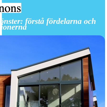
önster: förstå fördelarna och
tionerna