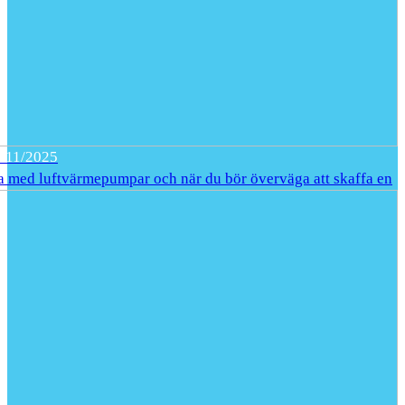
/11/2025
a med luftvärmepumpar och när du bör överväga att skaffa en