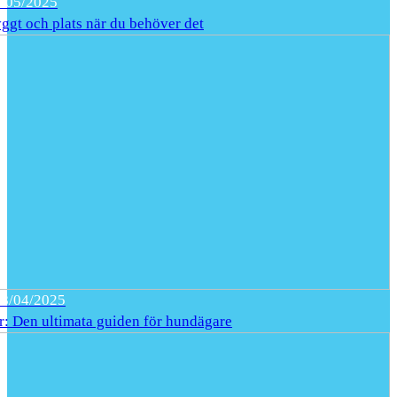
/05/2025
yggt och plats när du behöver det
28/04/2025
: Den ultimata guiden för hundägare