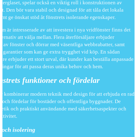
sterglaset, spelar också en viktig roll i konstruktionen av
et. Den bör vara stabil och designad för att tåla det lokala
amt ge önskat stöd åt fönstrets isolerande egenskaper.
m är intresserade av att investera i nya vridfönster finns det
ternativ att välja mellan. Flera återförsäljare erbjuder
g av fönster och dörrar med väsentliga webbrabatter, samt
a garantier som kan ge extra trygghet vid köp. En sådan
jare erbjuder ett stort urval, där kunder kan beställa anpassade
ningar för att passa deras unika behov och hem.
nstrets funktioner och fördelar
er kombinerar modern teknik med design för att erbjuda en rad
 och fördelar för bostäder och offentliga byggnader. De
stetik och praktiskt användande med säkerhetsaspekter och
ktivitet.
 och isolering