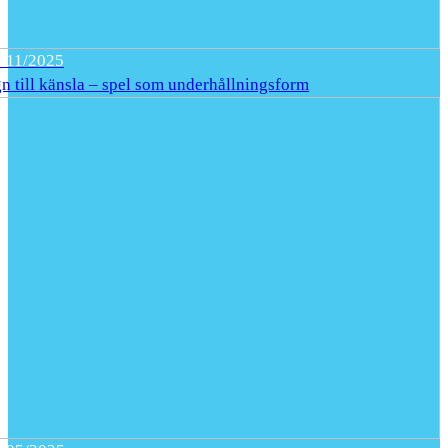
/11/2025
n till känsla – spel som underhållningsform