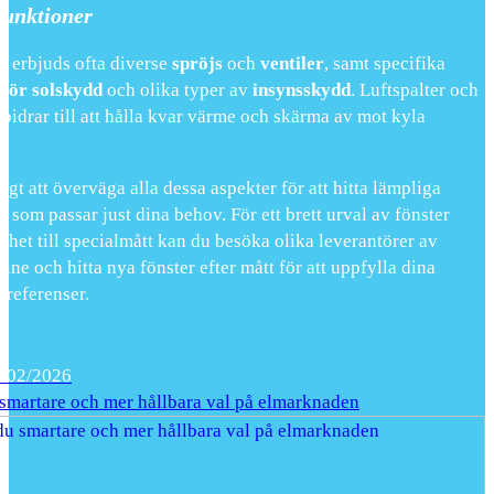
funktioner
al
erbjuds ofta diverse
spröjs
och
ventiler
, samt specifika
 för solskydd
och olika typer av
insynsskydd
. Luftspalter och
bidrar till att hålla kvar värme och skärma av mot kyla
tigt att överväga alla dessa aspekter för att hitta lämpliga
r som passar just dina behov. För ett brett urval av fönster
het till specialmått kan du besöka olika leverantörer av
line och hitta nya fönster efter mått för att uppfylla dina
preferenser.
/02/2026
 smartare och mer hållbara val på elmarknaden