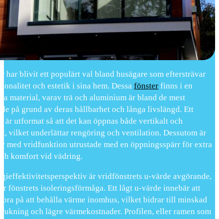
r har blivit ett populärt val bland husägare som eftersträvar
ionalitet och estetik i sina hem. Dessa
fönster
finns i en
ka material, varav trä och aluminium är bland de mest
ade på grund av deras hållbarhet och långa livslängd. Ett
r är utformat så att det kan öppnas både vertikalt och
lt, vilket underlättar rengöring och ventilation. Dessutom är
ter med vridfunktion utrustade med en öppningsspärr för extra
och komfort vid vädring.
rgieffektivitetsperspektiv är vridfönstrets u-värde avgörande,
er fönstrets isoleringsförmåga. Ett lågt u-värde innebär att
r bra på att behålla värme inomhus, vilket bidrar till minskad
brukning och lägre värmekostnader. Profilen, eller ramen som