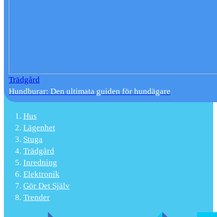
Trädgård
Hundburar: Den ultimata guiden för hundägare
Hus
Lägenhet
Stuga
Trädgård
Inredning
Elektronik
Gör Det Själv
Trender