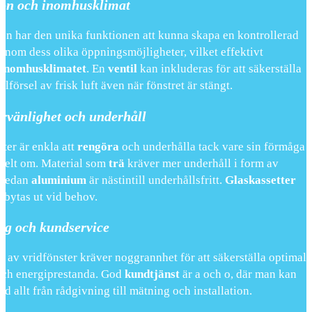
ion och inomhusklimat
ren har den unika funktionen att kunna skapa en kontrollerad
enom dess olika öppningsmöjligheter, vilket effektivt
inomhusklimatet
. En
ventil
kan inkluderas för att säkerställa
illförsel av frisk luft även när fönstret är stängt.
rvänlighet och underhåll
ter är enkla att
rengöra
och underhålla tack vare sin förmåga
 helt om. Material som
trä
kräver mer underhåll i form av
 medan
aluminium
är nästintill underhållsfritt.
Glaskassetter
 bytas ut vid behov.
ng och kundservice
g
av vridfönster kräver noggrannhet för att säkerställa optimal
och energiprestanda. God
kundtjänst
är a och o, där man kan
ed allt från rådgivning till mätning och installation.