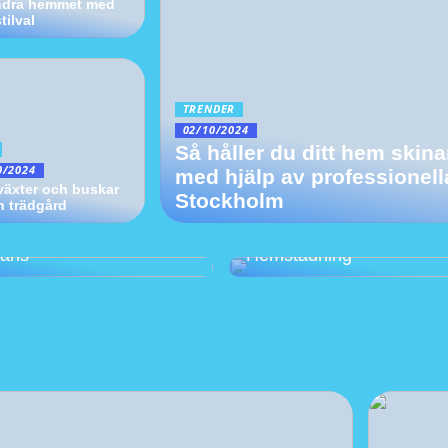
ndra hemmet med
tilval
TRENDER
02/10/2024
Så håller du ditt hem skin
0/2024
med hjälp av professionell
äxter och buskar
Stockholm
in trädgård
 J Wegners mästerverk:
Fördelarna med RUT-
iska Möbler för Tidlös
avdraget när vi beställer
gans
Hemstädning