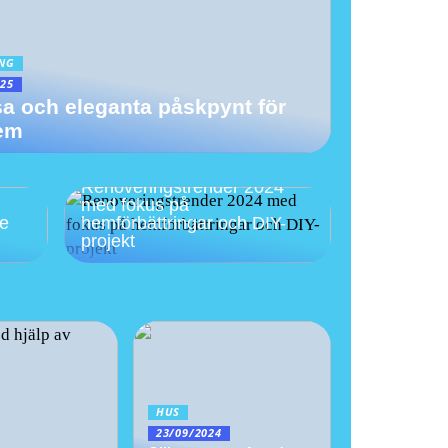
ING
025
sa och eleganta påskpynt för
hem
Renoveringstrender 2024
med fokus på
se
hemförbättringar och DIY-
projekt
HUS
23/09/2024