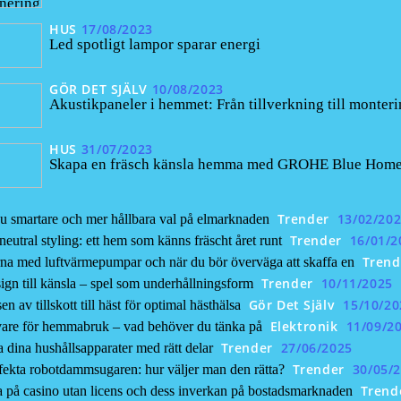
HUS
17/08/2023
Led spotligt lampor sparar energi
GÖR DET SJÄLV
10/08/2023
Akustikpaneler i hemmet: Från tillverkning till monter
HUS
31/07/2023
Skapa en fräsch känsla hemma med GROHE Blue Home – 
Trender
13/02/20
u smartare och mer hållbara val på elmarknaden
Trender
16/01/2
eutral styling: ett hem som känns fräscht året runt
Trend
na med luftvärmepumpar och när du bör överväga att skaffa en
Trender
10/11/2025
ign till känsla – spel som underhållningsform
Gör Det Själv
15/10/20
n av tillskott till häst för optimal hästhälsa
Elektronik
11/09/2
vare för hemmabruk – vad behöver du tänka på
Trender
27/06/2025
 dina hushållsapparater med rätt delar
Trender
30/05/
ekta robotdammsugaren: hur väljer man den rätta?
Trend
a på casino utan licens och dess inverkan på bostadsmarknaden