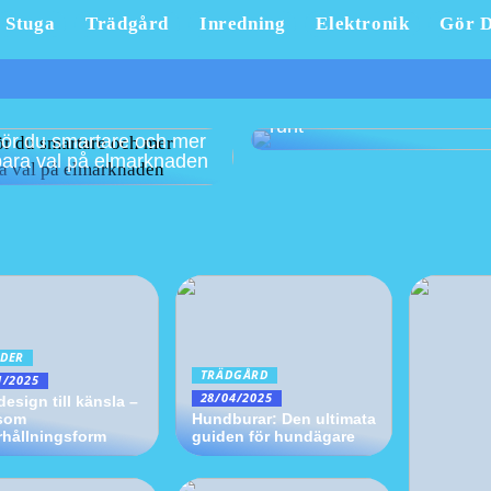
Stuga
Trädgård
Inredning
Elektronik
Gör D
Säsongsneutral styling: e
hem som känns fräscht å
runt
ör du smartare och mer
bara val på elmarknaden
DER
TRÄDGÅRD
1/2025
28/04/2025
design till känsla –
 som
Hundburar: Den ultimata
hållningsform
guiden för hundägare