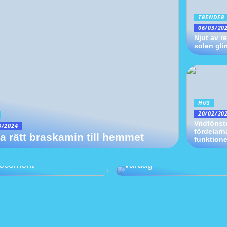
TRENDER
06/03/20
Njut av r
solen gli
HUS
20/02/20
Vridfönst
3/2024
fördelarn
ja rätt braskamin till hemmet
funktion
Fönsterputs i Stockholm:
ya ditt hem med
en ljusare och vackrare
rocement
vardag