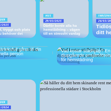
HUS
INREDN
DER
29/03/2025
26/03/2
5/2025
Därför borde alla ha
Tidlö
t, tryggt och plats
hemstädning – vägen
ditt 
u behöver det
till en stressfri vardag
rleksfull gåva till din
Vad kostar städhjälp? En
iella person
djupgående prisjämförel
för hemstädning
DER
1/2024