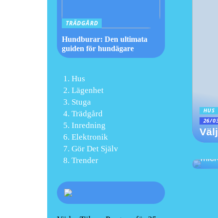
TRÄDGÅRD
Hundburar: Den ultimata
guiden för hundägare
Hus
Lägenhet
Stuga
HUS
Trädgård
26/0
Inredning
Väl
Elektronik
Gör Det Själv
Förn
mic
Trender