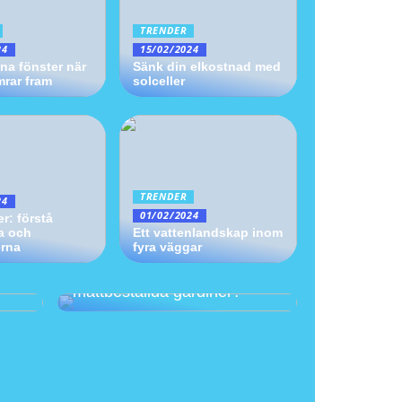
TRENDER
24
15/02/2024
ena fönster när
Sänk din elkostnad med
mrar fram
solceller
TRENDER
24
01/02/2024
er: förstå
a och
Ett vattenlandskap inom
erna
fyra väggar
 För
Varför satsa på
måttbeställda gardiner?