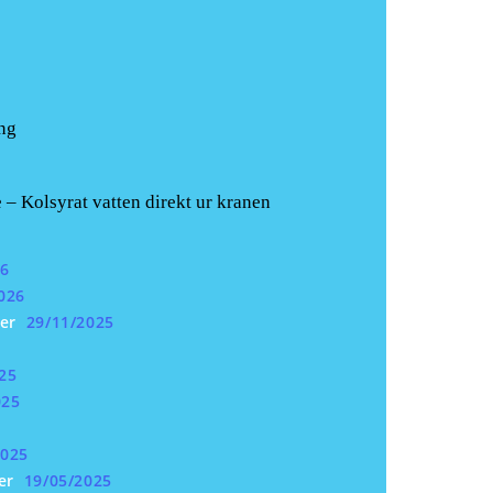
ing
Kolsyrat vatten direkt ur kranen
26
026
er
29/11/2025
25
025
2025
er
19/05/2025