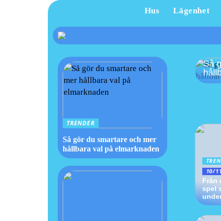
Hus
Lägenhet
Så g
håll
TRENDER
Så gör du smartare och mer
hållbara val på elmarknaden
TREN
10/1
Från 
spel
under