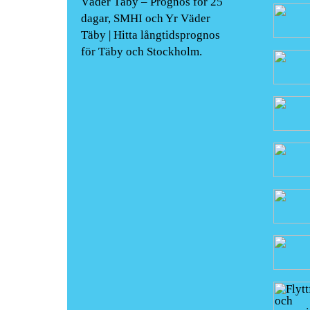
Väder Täby – Prognos för 25
dagar, SMHI och Yr Väder
Täby | Hitta långtidsprognos
för Täby och Stockholm.