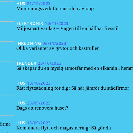
HUS
21/12/2023
Minireningsverk för enskilda avlopp
ELEKTRONIK
10/11/2023
Miljösmart vardag – Vägen till en hållbar livsstil
INREDNING
06/11/2023
Olika varianter av grytor och kastruller
TRENDER
23/10/2023
Så skapar du en mysig atmosfär med en elkamin i hem
HUS
13/10/2023
Rätt flyttstädning för dig: Så här jämför du städfirmor
HUS
23/09/2023
Dags att renovera huset?
HUS
13/09/2023
Kombinera flytt och magasinering: Så gör du