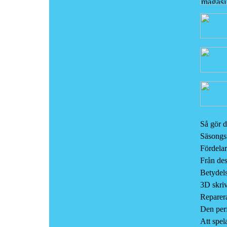
Så gör d
Säsongsn
Fördelar
Från des
Betydelse
3D skri
Reparera
Den perf
Att spel