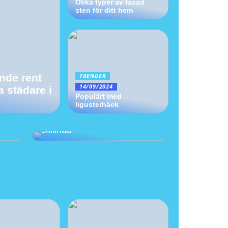
Olika typer av fasad
sten för ditt hem
ande rent
TRENDER
14/09/2024
a städare i
Populärt med
Städa med omsorg: varför
ligusterhäck
ekovänliga
rengöringsprodukter gör
skillnad