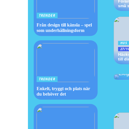
Förä
små s
TRENDER
Från design till känsla – spel
som underhållningsform
HUS
27/1
Häckv
till d
Hans
Ikon
Ele
TRENDER
Enkelt, tryggt och plats när
du behöver det