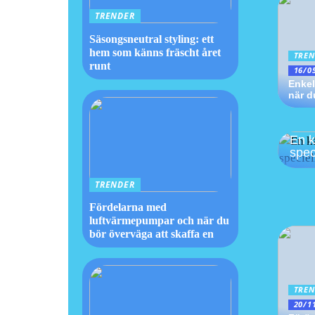
TRENDER
Säsongsneutral styling: ett
hem som känns fräscht året
TREN
runt
16/0
Enkel
när d
En kä
spec
TRENDER
Fördelarna med
luftvärmepumpar och när du
bör överväga att skaffa en
TREN
20/1