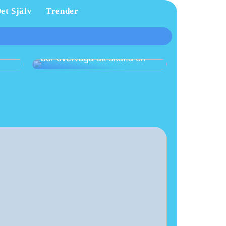
et Själv
Trender
tt
Fördelarna med
ret
luftvärmepumpar och när du
bör överväga att skaffa en