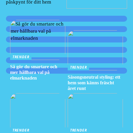
påskpynt för ditt hem
TRENDER
Så gör du smartare och
TRENDER
mer hållbara val på
Säsongsneutral styling: ett
elmarknaden
hem som känns fräscht
året runt
TRENDER
TRENDER