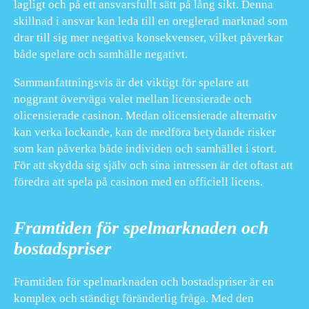
lagligt och på ett ansvarsfullt sätt på lång sikt. Denna
skillnad i ansvar kan leda till en oreglerad marknad som
drar till sig mer negativa konsekvenser, vilket påverkar
både spelare och samhälle negativt.
Sammanfattningsvis är det viktigt för spelare att
noggrant överväga valet mellan licensierade och
olicensierade casinon. Medan olicensierade alternativ
kan verka lockande, kan de medföra betydande risker
som kan påverka både individen och samhället i stort.
För att skydda sig själv och sina intressen är det oftast att
föredra att spela på casinon med en officiell licens.
Framtiden för spelmarknaden och
bostadspriser
Framtiden för spelmarknaden och bostadspriser är en
komplex och ständigt föränderlig fråga. Med den