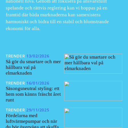
nationell nivå. Genom att fokusera på ansvarsfullt
spelande och rättvis reglering kan vi hoppas på en
framtid där båda marknaderna kan samexistera
harmoniskt och bidra till en stabil och blomstrande
ekonomi för alla.
TRENDER
13/02/2026
Så gör du smartare och mer
hållbara val på
elmarknaden
TRENDER
16/01/2026
Säsongsneutral styling: ett
hem som känns fräscht året
runt
TRENDER
29/11/2025
Fördelarna med
luftvärmepumpar och när
du bör överväga att skaffa