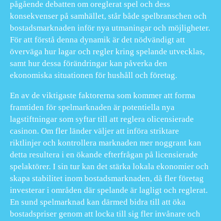
pågående debatten om oreglerat spel och dess
konsekvenser på samhället, står både spelbranschen och
bostadsmarknaden inför nya utmaningar och möjligheter.
För att förstå denna dynamik är det nödvändigt att
överväga hur lagar och regler kring spelande utvecklas,
samt hur dessa förändringar kan påverka den
ekonomiska situationen för hushåll och företag.
En av de viktigaste faktorerna som kommer att forma
framtiden för spelmarknaden är potentiella nya
lagstiftningar som syftar till att reglera olicensierade
casinon. Om fler länder väljer att införa striktare
riktlinjer och kontrollera marknaden mer noggrant kan
detta resultera i en ökande efterfrågan på licensierade
spelaktörer. I sin tur kan det stärka lokala ekonomier och
skapa stabilitet inom bostadsmarknaden, då fler företag
investerar i områden där spelande är lagligt och reglerat.
En sund spelmarknad kan därmed bidra till att öka
bostadspriser genom att locka till sig fler invånare och