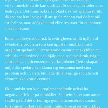
vilket innebär att de kan utsättas för oetiska metoder eller
bedrägeri. Det finns också en ökad risk för spelmissbruk,
då spelare kan lockas till att spela mer än vad de har råd
att förlora, utan adekvat stöd eller resurser för att hantera
sina spelvanor.
En annan betydande risk är svårigheten att få hjälp vid
eventuella problem som kan uppstå i samband med
oreglerat spelande. Licensierade casinon är skyldiga att
erbjuda spelarskydd och hjälp med spelmissbruk, något
som saknas i olicensierade verksamheter. Detta skapar en
miljö där spelare kan känna sig ensamma med sina
problem och i värsta fall leda till allvarliga sociala och
ekonomiska konsekvenser.
Ekonomiskt sett kan oreglerat spelande också ha
negativa effekter på samhället. Skatteintäkter som annars
skulle gå till det offentliga genom licensierade casinon
försvinner, vilket resulterar i mindre resurser för viktiga