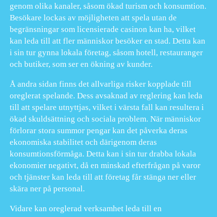
genom olika kanaler, såsom ökad turism och konsumtion.
Besökare lockas av möjligheten att spela utan de
begränsningar som licensierade casinon kan ha, vilket
kan leda till att fler människor besöker en stad. Detta kan
i sin tur gynna lokala företag, såsom hotell, restauranger
och butiker, som ser en ökning av kunder.
Å andra sidan finns det allvarliga risker kopplade till
oreglerat spelande. Dess avsaknad av reglering kan leda
till att spelare utnyttjas, vilket i värsta fall kan resultera i
ökad skuldsättning och sociala problem. När människor
förlorar stora summor pengar kan det påverka deras
ekonomiska stabilitet och därigenom deras
konsumtionsförmåga. Detta kan i sin tur drabba lokala
ekonomier negativt, då en minskad efterfrågan på varor
och tjänster kan leda till att företag får stänga ner eller
skära ner på personal.
Vidare kan oreglerad verksamhet leda till en