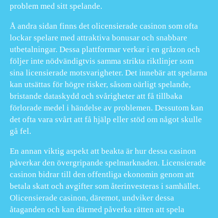
problem med sitt spelande.
Å andra sidan finns det olicensierade casinon som ofta
lockar spelare med attraktiva bonusar och snabbare
utbetalningar. Dessa plattformar verkar i en gråzon och
följer inte nödvändigtvis samma strikta riktlinjer som
sina licensierade motsvarigheter. Det innebär att spelarna
kan utsättas för högre risker, såsom oärligt spelande,
bristande dataskydd och svårigheter att få tillbaka
förlorade medel i händelse av problemen. Dessutom kan
det ofta vara svårt att få hjälp eller stöd om något skulle
gå fel.
En annan viktig aspekt att beakta är hur dessa casinon
påverkar den övergripande spelmarknaden. Licensierade
casinon bidrar till den offentliga ekonomin genom att
betala skatt och avgifter som återinvesteras i samhället.
Olicensierade casinon, däremot, undviker dessa
åtaganden och kan därmed påverka rätten att spela