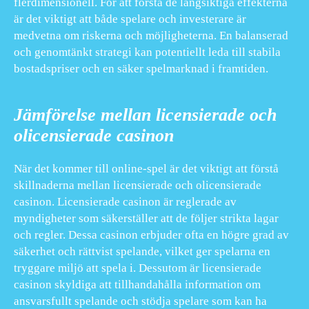
flerdimensionell. För att förstå de långsiktiga effekterna
är det viktigt att både spelare och investerare är
medvetna om riskerna och möjligheterna. En balanserad
och genomtänkt strategi kan potentiellt leda till stabila
bostadspriser och en säker spelmarknad i framtiden.
Jämförelse mellan licensierade och
olicensierade casinon
När det kommer till online-spel är det viktigt att förstå
skillnaderna mellan licensierade och olicensierade
casinon. Licensierade casinon är reglerade av
myndigheter som säkerställer att de följer strikta lagar
och regler. Dessa casinon erbjuder ofta en högre grad av
säkerhet och rättvist spelande, vilket ger spelarna en
tryggare miljö att spela i. Dessutom är licensierade
casinon skyldiga att tillhandahålla information om
ansvarsfullt spelande och stödja spelare som kan ha