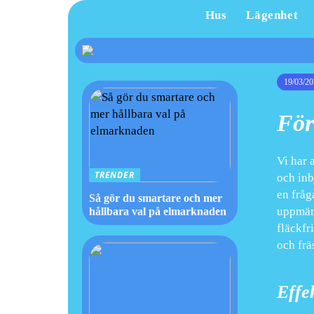
Hus
Lägenhet
19/03/20
För
Vi har a
TRENDER
och inb
en fråg
Så gör du smartare och mer
uppmärk
hållbara val på elmarknaden
fläckfr
och frä
Effek