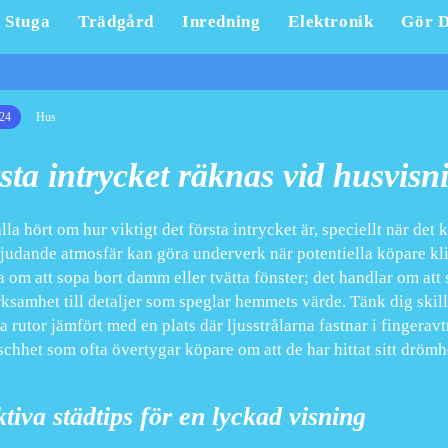
Stuga
Trädgård
Inredning
Elektronik
Gör D
24
Hus
sta intrycket räknas vid husvisn
lla hört om hur viktigt det första intrycket är, speciellt när det 
judande atmosfär kan göra underverk när potentiella köpare kl
a om att sopa bort damm eller tvätta fönster; det handlar om at
samhet till detaljer som speglar hemmets värde. Tänk dig skil
ia rutor jämfört med en plats där ljusstrålarna fastnar i fingera
schhet som ofta övertygar köpare om att de har hittat sitt dröm
tiva städtips för en lyckad visning