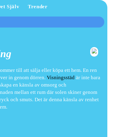
et Själv
Trender
ing
kommer till att sälja eller köpa ett hem. En ren
iver in genom dörren.
Visningsstäd
är inte bara
t skapa en känsla av omsorg och
lnaden mellan ett rum där solen skiner genom
vtryck och smuts. Det är denna känsla av renhet
hem.