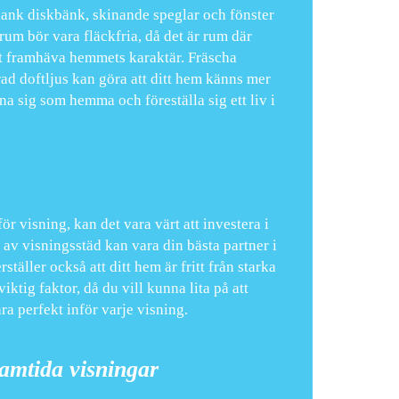
 blank diskbänk, skinande speglar och fönster
rum bör vara fläckfria, då det är rum där
tt framhäva hemmets karaktär. Fräscha
ad doftljus kan göra att ditt hem känns mer
a sig som hemma och föreställa sig ett liv i
r visning, kan det vara värt att investera i
 av visningsstäd kan vara din bästa partner i
ställer också att ditt hem är fritt från starka
iktig faktor, då du vill kunna lita på att
ra perfekt inför varje visning.
ramtida visningar