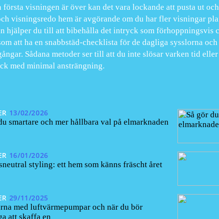
 första visningen är över kan det vara lockande att pusta ut och 
och visningsredo hem är avgörande om du har fler visningar pla
in hjälper du till att bibehålla det intryck som förhoppningsvis
som att ha en snabbstäd-checklista för de dagliga sysslorna oc
ngar. Sådana metoder ser till att du inte slösar varken tid eller
ck med minimal ansträngning.
ER
13/02/2026
du smartare och mer hållbara val på elmarknaden
ER
16/01/2026
neutral styling: ett hem som känns fräscht året
ER
29/11/2025
arna med luftvärmepumpar och när du bör
a att skaffa en