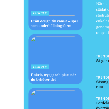
När den
städat 
TRENDER
städrut
enkelt 
Från design till känsla – spel
som underhållningsform
genomgå
toppski
TREND
Så gör 
TRENDER
Enkelt, tryggt och plats när
TREND
du behöver det
Säsongs
runt
TREND
Fördel
överväg