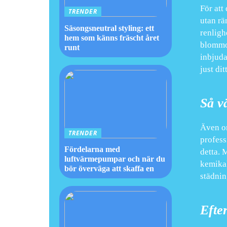
För att
TRENDER
utan rä
Säsongsneutral styling: ett
renligh
hem som känns fräscht året
blommor
runt
inbjuda
just dit
Så v
Även om
TRENDER
profess
Fördelarna med
detta. M
luftvärmepumpar och när du
kemikal
bör överväga att skaffa en
städnin
Efte