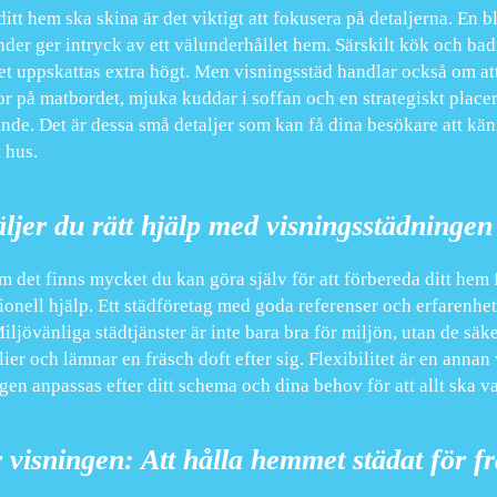
 ditt hem ska skina är det viktigt att fokusera på detaljerna. En
nder ger intryck av ett välunderhållet hem. Särskilt kök och bad
et uppskattas extra högt. Men visningsstäd handlar också om a
 på matbordet, mjuka kuddar i soffan och en strategiskt placer
nde. Det är dessa små detaljer som kan få dina besökare att känn
t hus.
äljer du rätt hjälp med visningsstädningen
 det finns mycket du kan göra själv för att förbereda ditt hem fö
ionell hjälp. Ett städföretag med goda referenser och erfarenhet
iljövänliga städtjänster är inte bara bra för miljön, utan de säker
ier och lämnar en fräsch doft efter sig. Flexibilitet är en annan v
gen anpassas efter ditt schema och dina behov för att allt ska va
r visningen: Att hålla hemmet städat för f