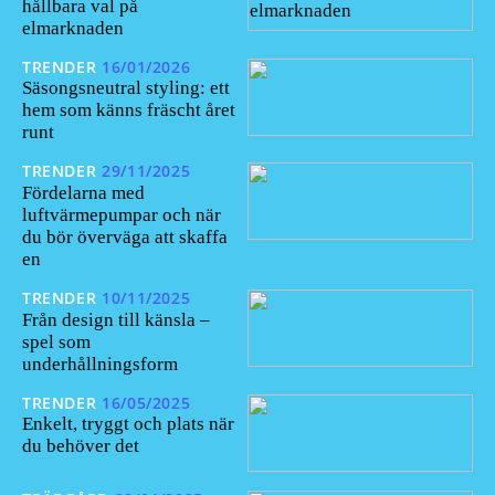
hållbara val på
elmarknaden
TRENDER
16/01/2026
Säsongsneutral styling: ett
hem som känns fräscht året
runt
TRENDER
29/11/2025
Fördelarna med
luftvärmepumpar och när
du bör överväga att skaffa
en
TRENDER
10/11/2025
Från design till känsla –
spel som
underhållningsform
TRENDER
16/05/2025
Enkelt, tryggt och plats när
du behöver det