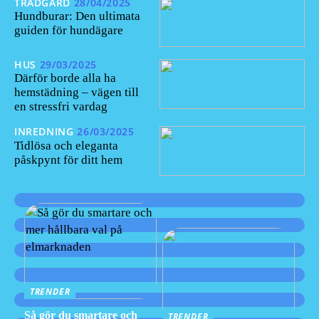
TRÄDGÅRD
28/04/2025
Hundburar: Den ultimata
guiden för hundägare
HUS
29/03/2025
Därför borde alla ha
hemstädning – vägen till
en stressfri vardag
INREDNING
26/03/2025
Tidlösa och eleganta
påskpynt för ditt hem
TRENDER
Så gör du smartare och
TRENDER