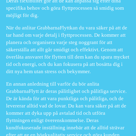
Deras flexibilitet gör att de kan anpassa sig efter dina
specifika behov och göra flyttprocessen så smidig som
möjligt för dig.
När du anlitar GrabbarnaFlyttkan du vara säker på att de
tar hand om varje detalj i flyttprocessen. De kommer att
planera och organisera varje steg noggrant för att
säkerställa att allt går smidigt och effektivt. Genom att
överlåta ansvaret för flytten till dem kan du spara mycket
tid och energi, och du kan fokusera på att bosätta dig i
ditt nya hem utan stress och bekymmer.
En annan anledning till varför du bör anlita
GrabbarnaFlytt är deras pålitlighet och pålitliga service.
De är kända för att vara punktliga och pålitliga, och de
levererar alltid vad de lovar. Du kan vara säker på att de
kommer att dyka upp på avtalad tid och utföra
flyttningen enligt överenskommelse. Deras
kundfokuserade inställning innebär att de alltid strävar
efter att ge en högkvalitativ service och göra kunden