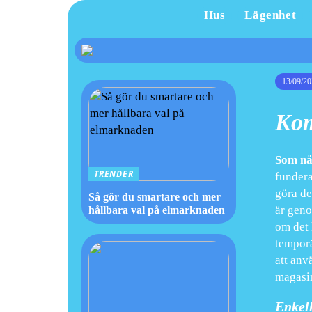
Hus
Lägenhet
13/09/20
Kom
Som nå
TRENDER
fundera
göra de
Så gör du smartare och mer
är geno
hållbara val på elmarknaden
om det 
temporä
att anv
magasin
Enkelh