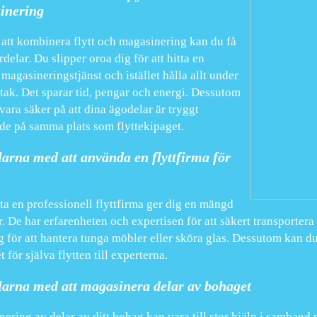
inering
tt kombinera flytt och magasinering kan du få
rdelar. Du slipper oroa dig för att hitta en
 magasineringstjänst och istället hålla allt under
ak. Det sparar tid, pengar och energi. Dessutom
vara säker på att dina ägodelar är tryggt
de på samma plats som flyttekipaget.
arna med att använda en flyttfirma för
n
ita en professionell flyttfirma ger dig en mängd
r. De har erfarenheten och expertisen för att säkert transportera
g för att hantera tunga möbler eller sköra glas. Dessutom kan du
 för själva flytten till experterna.
arna med att magasinera delar av bohaget
ering av delar av ditt bohag kan vara till stor hjälp i samband m