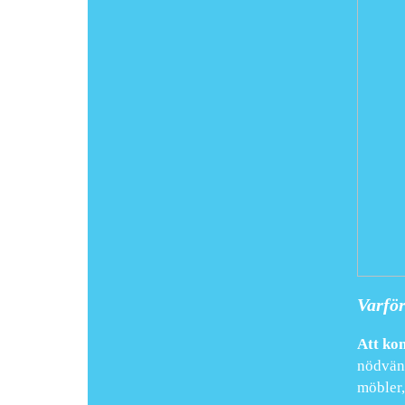
Varför
Att ko
nödvänd
möbler,