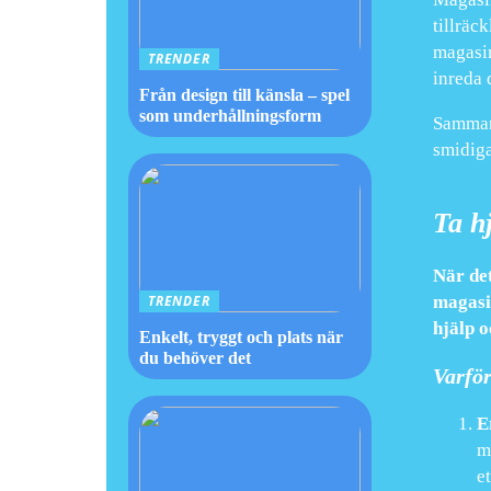
tillräc
magasin
TRENDER
inreda 
Från design till känsla – spel
som underhållningsform
Sammanf
smidig
Ta hj
När det
magasin
TRENDER
hjälp o
Enkelt, tryggt och plats när
du behöver det
Varför
E
m
et