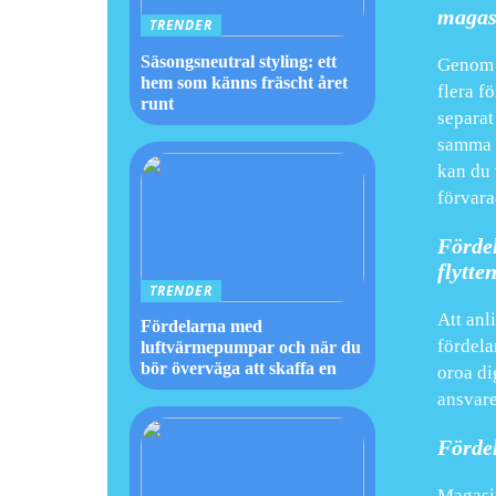
magas
TRENDER
Säsongsneutral styling: ett
Genom a
hem som känns fräscht året
flera fö
runt
separat
samma t
kan du 
förvara
Fördel
flytte
TRENDER
Att anl
Fördelarna med
fördela
luftvärmepumpar och när du
bör överväga att skaffa en
oroa di
ansvaret
Fördel
Magasin