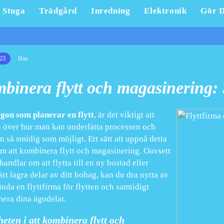
Stuga
Trädgård
Inredning
Elektronik
Gör D
23
Hus
binera flytt och magasinering:
gon som planerar en flytt
, är det viktigt att
 över hur man kan underlätta processen och
n så smidig som möjligt. Ett sätt att uppnå detta
m att kombinera flytt och magasinering. Oavsett
handlar om att flytta till en ny bostad eller
rt lagra delar av ditt bohag, kan du dra nytta av
ända en flyttfirma för flytten och samtidigt
era dina ägodelar.
eten i att kombinera flytt och