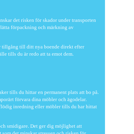
inskar det risken för skador under transporten
rlätta förpackning och märkning av
tillgång till ditt nya boende direkt efter
lle tills du är redo att ta emot dem.
aker tills du hittar en permanent plats att bo på.
porärt förvara dina möbler och ägodelar.
ödig inredning eller möbler tills du har hittat
ch smidigare. Det ger dig möjlighet att
gt som det minskar stressen och risken för