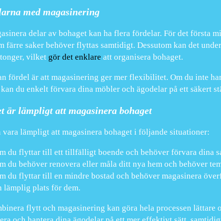
larna med magasinering
asinera delar av bohaget kan ha flera fördelar. För det första m
m färre saker behöver flyttas samtidigt. Dessutom kan det unde
rtonger, vilket
gör det enklare
att organisera bohaget.
n fördel är att magasinering ger mer flexibilitet. Om du inte har 
, kan du enkelt förvara dina möbler och ägodelar på ett säkert stä
t är lämpligt att magasinera bohaget
 vara lämpligt att magasinera bohaget i följande situationer:
 du flyttar till ett tillfälligt boende och behöver förvara dina s
m du behöver renovera eller måla ditt nya hem och behöver tem
m du flyttar till en mindre bostad och behöver magasinera överfl
n lämplig plats för dem.
binera flytt och magasinering kan göra hela processen lättare o
era och hantera dina ägodelar på ett mer effektivt sätt, samtidi