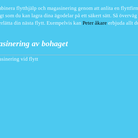
binera flytthjälp och magasinering genom att anlita en flyttfirm
gt som du kan lagra dina ägodelar på ett säkert sätt. Så överväg a
erlätta din nästa flytt. Exempelvis kan
Peter åkare
erbjuda allt d
sinering av bohaget