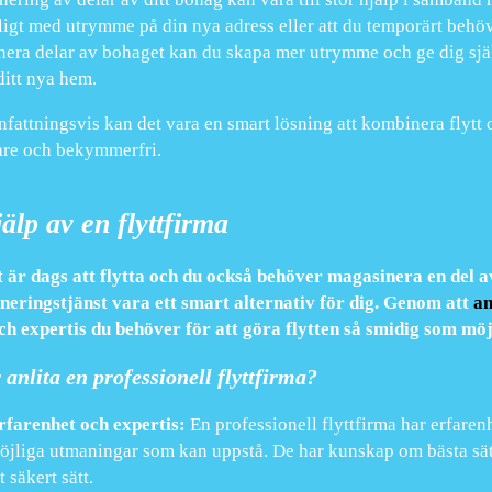
kligt med utrymme på din nya adress eller att du temporärt behö
era delar av bohaget kan du skapa mer utrymme och ge dig själv
ditt nya hem.
attningsvis kan det vara en smart lösning att kombinera flytt o
are och bekymmerfri.
älp av en flyttfirma
 är dags att flytta och du också behöver magasinera en del a
eringstjänst vara ett smart alternativ för dig. Genom att
an
ch expertis du behöver för att göra flytten så smidig som möj
 anlita en professionell flyttfirma?
rfarenhet och expertis:
En professionell flyttfirma har erfarenh
öjliga utmaningar som kan uppstå. De har kunskap om bästa sätt
t säkert sätt.