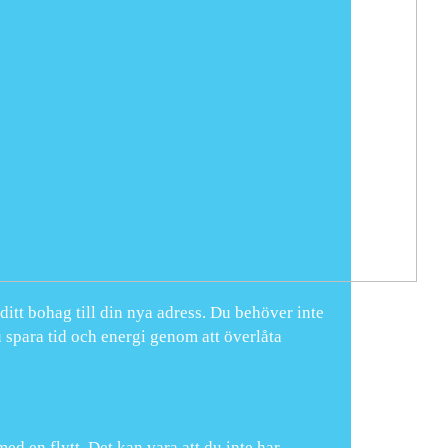
 ditt bohag till din nya adress. Du behöver inte
 spara tid och energi genom att överlåta
ed en flytt. Det kan vara att du inte har