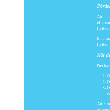
Förde
Att mag
efterso
flyttka
En anna
flytten
När de
Det kan
Om
O
O
e
Att kom
organis