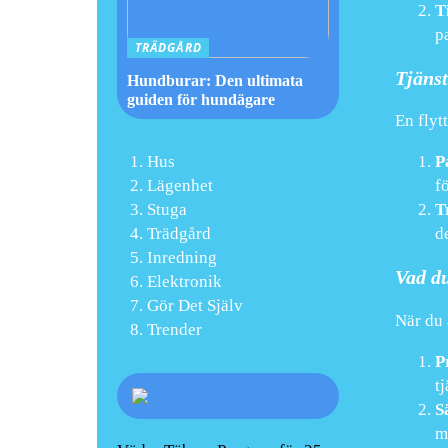
T
p
TRÄDGÅRD
Tjänst
Hundburar: Den ultimata
guiden för hundägare
En flyt
Hus
P
Lägenhet
fö
Stuga
T
Trädgård
de
Inredning
Vad du
Elektronik
Gör Det Själv
När du 
Trender
P
tj
S
m