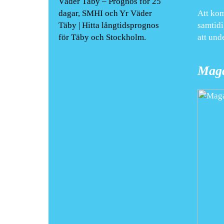
Väder Täby – Prognos för 25
dagar, SMHI och Yr Väder
Att kom
Täby | Hitta långtidsprognos
samtidi
för Täby och Stockholm.
att und
Maga