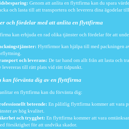
idsbesparing:
Genom att anlita en flyttfirma kan du spara värdef
acka och lasta till att transportera och leverera dina ägodelar ti
er och fördelar med att anlita en flyttfirma
tfirma kan erbjuda en rad olika tjänster och fördelar för att unde
ackningstjänster:
Flyttfirmor kan hjälpa till med packningen a
rflyttning.
ransport och leverans:
De tar hand om allt från att lasta och tra
 levereras till rätt plats vid rätt tidpunkt.
 kan förvänta dig av en flyttfirma
anlitar en flyttfirma kan du förvänta dig:
rofessionellt beteende:
En pålitlig flyttfirma kommer att vara p
änster av hög kvalitet.
äkerhet och trygghet:
En flyttfirma kommer att vara omtänksam 
ed försiktighet för att undvika skador.