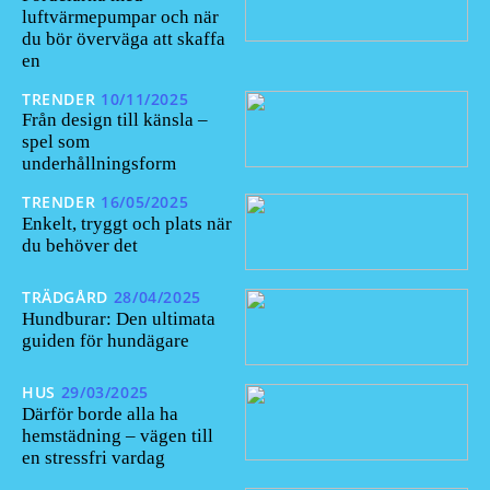
luftvärmepumpar och när
du bör överväga att skaffa
en
TRENDER
10/11/2025
Från design till känsla –
spel som
underhållningsform
TRENDER
16/05/2025
Enkelt, tryggt och plats när
du behöver det
TRÄDGÅRD
28/04/2025
Hundburar: Den ultimata
guiden för hundägare
HUS
29/03/2025
Därför borde alla ha
hemstädning – vägen till
en stressfri vardag