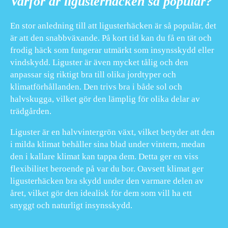
Varför är ligusterhäcken så populär?
En stor anledning till att ligusterhäcken är så populär, det
är att den snabbväxande. På kort tid kan du få en tät och
frodig häck som fungerar utmärkt som insynsskydd eller
vindskydd. Liguster är även mycket tålig och den
anpassar sig riktigt bra till olika jordtyper och
klimatförhållanden. Den trivs bra i både sol och
halvskugga, vilket gör den lämplig för olika delar av
trädgården.
Liguster är en halvvintergrön växt, vilket betyder att den
i milda klimat behåller sina blad under vintern, medan
den i kallare klimat kan tappa dem. Detta ger en viss
flexibilitet beroende på var du bor. Oavsett klimat ger
ligusterhäcken bra skydd under den varmare delen av
året, vilket gör den idealisk för dem som vill ha ett
snyggt och naturligt insynsskydd.