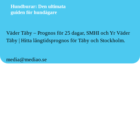
Hundburar: Den ultimata
guiden för hundägare
Väder Täby – Prognos för 25 dagar, SMHI och Yr Väder
Täby | Hitta långtidsprognos för Täby och Stockholm.
media@mediao.se