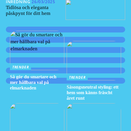
INREDNING
26/03/2025
Tidlösa och eleganta
påskpynt för ditt hem
TRENDER
Så gör du smartare och
TRENDER
mer hållbara val på
Säsongsneutral styling: ett
elmarknaden
hem som känns fräscht
året runt