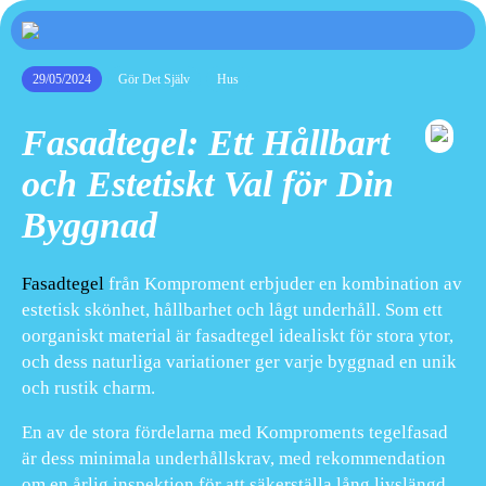
29/05/2024
Gör Det Själv
Hus
Fasadtegel: Ett Hållbart
och Estetiskt Val för Din
Byggnad
Fasadtegel
från Komproment erbjuder en kombination av
estetisk skönhet, hållbarhet och lågt underhåll. Som ett
oorganiskt material är fasadtegel idealiskt för stora ytor,
och dess naturliga variationer ger varje byggnad en unik
och rustik charm.
En av de stora fördelarna med Komproments tegelfasad
är dess minimala underhållskrav, med rekommendation
om en årlig inspektion för att säkerställa lång livslängd.