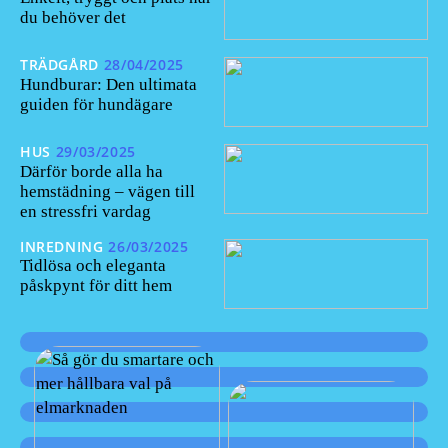
du behöver det
TRÄDGÅRD
28/04/2025
Hundburar: Den ultimata
guiden för hundägare
HUS
29/03/2025
Därför borde alla ha
hemstädning – vägen till
en stressfri vardag
INREDNING
26/03/2025
Tidlösa och eleganta
påskpynt för ditt hem