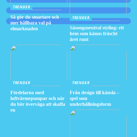
TRENDER
Så gör du smartare och
TRENDER
mer hållbara val på
Säsongsneutral styling: ett
elmarknaden
hem som känns fräscht
året runt
TRENDER
TRENDER
Fördelarna med
Från design till känsla –
luftvärmepumpar och när
spel som
du bör överväga att skaffa
underhållningsform
en