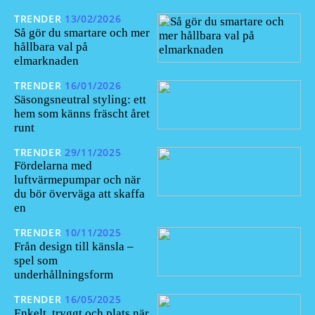
TRENDER
13/02/2026
Så gör du smartare och mer
hållbara val på
elmarknaden
TRENDER
16/01/2026
Säsongsneutral styling: ett
hem som känns fräscht året
runt
TRENDER
29/11/2025
Fördelarna med
luftvärmepumpar och när
du bör överväga att skaffa
en
TRENDER
10/11/2025
Från design till känsla –
spel som
underhållningsform
TRENDER
16/05/2025
Enkelt, tryggt och plats när