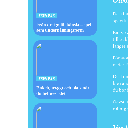
Olik
Det fin
TRENDER
specifi
Från design till känsla – spel
som underhållningsform
En typ 
tillräc
längre 
För stö
meter l
Det fin
TRENDER
krävand
Enkelt, tryggt och plats när
du bor 
du behöver det
Oavsett
robotgr
Var 