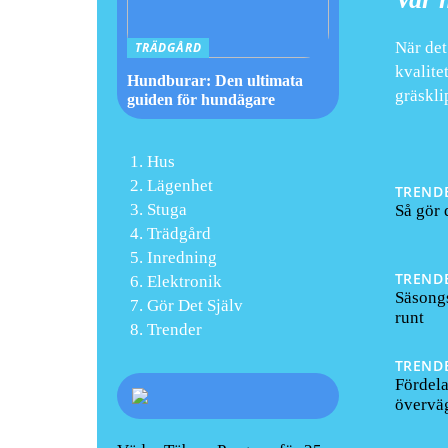
När det
TRÄDGÅRD
kvalite
Hundburar: Den ultimata
gräskli
guiden för hundägare
Hus
Lägenhet
TREND
Stuga
Så gör 
Trädgård
Inredning
TREND
Elektronik
Säsongs
Gör Det Själv
runt
Trender
TREND
Fördel
överväg