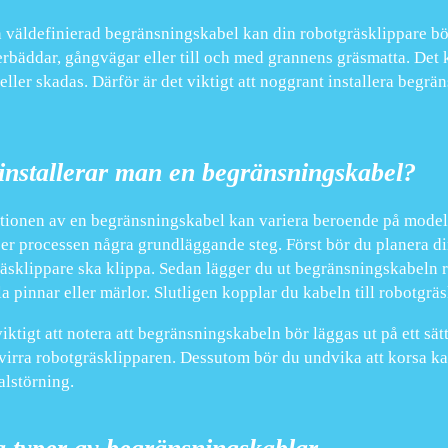
 väldefinierad begränsningskabel kan din robotgräsklippare bö
rbäddar, gångvägar eller till och med grannens gräsmatta. Det k
 eller skadas. Därför är det viktigt att noggrant installera begrän
installerar man en begränsningskabel?
ationen av en begränsningskabel kan variera beroende på model
ljer processen några grundläggande steg. Först bör du planera di
äsklippare ska klippa. Sedan lägger du ut begränsningskabeln r
la pinnar eller märlor. Slutligen kopplar du kabeln till robotgrä
viktigt att notera att begränsningskabeln bör läggas ut på ett sä
virra robotgräsklipparen. Dessutom bör du undvika att korsa kab
alstörning.