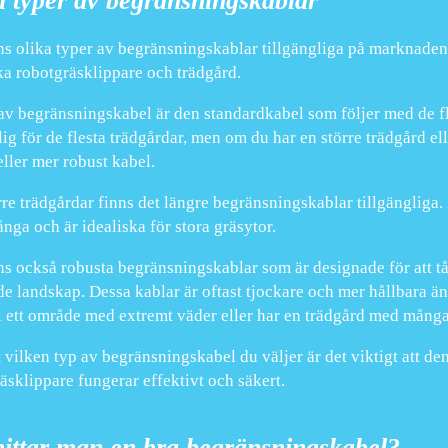
a typer av begränsningskablar
ns olika typer av begränsningskablar tillgängliga på marknaden, o
ka robotgräsklippare och trädgård.
av begränsningskabel är den standardkabel som följer med de fl
klig för de flesta trädgårdar, men om du har en större trädgård 
eller mer robust kabel.
rre trädgårdar finns det längre begränsningskablar tillgängliga.
ånga och är idealiska för stora gräsytor.
ns också robusta begränsningskablar som är designade för att t
e landskap. Dessa kablar är oftast tjockare och mer hållbara än
i ett område med extremt väder eller har en trädgård med många
 vilken typ av begränsningskabel du väljer är det viktigt att den i
äsklippare fungerar effektivt och säkert.
hittar man en bra begränsningskabel?