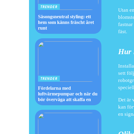
TRENDER
Utan en
Säsongsneutral styling: ett
blomste
hem som känns fräscht året
fastnar
runt
fäst.
Hur 
Install
sett fö
TRENDER
robotgr
speciel
Fördelarna med
luftvärmepumpar och när du
Det är 
bör överväga att skaffa en
kan för
en sign