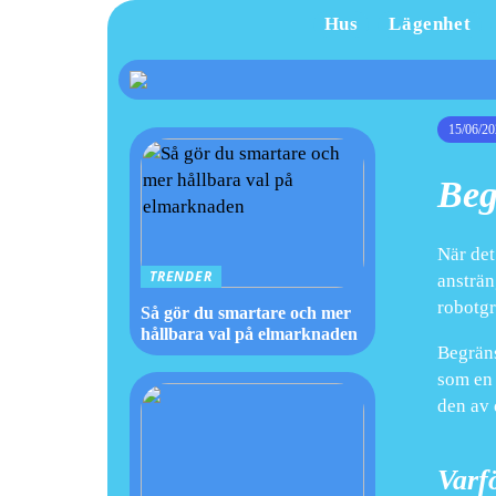
Hus
Lägenhet
15/06/20
Beg
När det
TRENDER
ansträn
robotgr
Så gör du smartare och mer
hållbara val på elmarknaden
Begräns
som en 
den av 
Varf