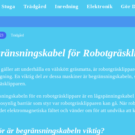
Stuga
Trädgård
Inredning
Elektronik
Gör D
23
Trädgård
ränsningskabel för Robotgräskl
 gäller att underhålla en välskött gräsmatta, är robotgräsklippare
gning. En viktig del av dessa maskiner är begränsningskabeln, so
äsklipparen.
ningskabeln för en robotgräsklippare är en lågspänningskabel 
osynlig barriär som styr var robotgräsklipparen kan gå. När ro
det elektromagnetiska fältet och vänder om för att undvika att k
ör är begränsningskabeln viktig?