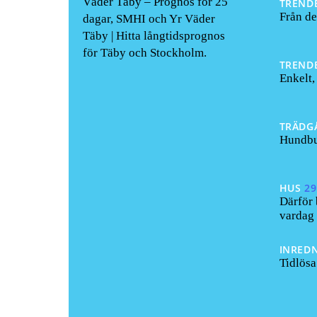
Väder Täby – Prognos för 25
TREND
Från de
dagar, SMHI och Yr Väder
Täby | Hitta långtidsprognos
för Täby och Stockholm.
TREND
Enkelt,
TRÄDG
Hundbur
HUS
29
Därför 
vardag
INRED
Tidlösa