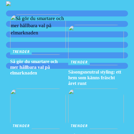
TRENDER
Så gör du smartare och
TRENDER
mer hållbara val på
Säsongsneutral styling: ett
elmarknaden
hem som känns fräscht
året runt
TRENDER
TRENDER