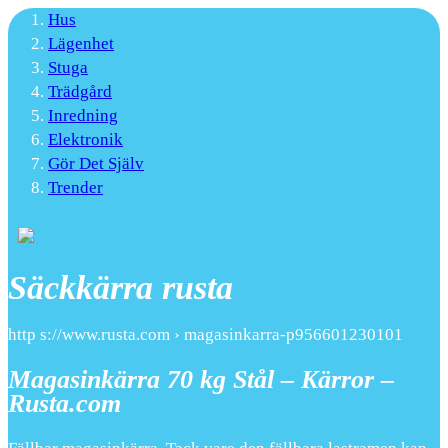
Hus
Lägenhet
Stuga
Trädgård
Inredning
Elektronik
Gör Det Själv
Trender
Säckkärra rusta
http s://www.rusta.com › magasinkarra-p956601230101
Magasinkärra 70 kg Stål – Kärror –
Rusta.com