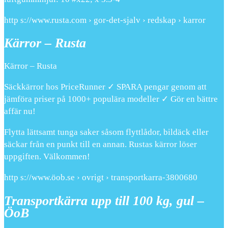
http s://www.rusta.com › gor-det-sjalv › redskap › karror
Kärror – Rusta
Kärror – Rusta
Säckkärror hos PriceRunner ✓ SPARA pengar genom att
jämföra priser på 1000+ populära modeller ✓ Gör en bättre
affär nu!
Flytta lättsamt tunga saker såsom flyttlådor, bildäck eller
säckar från en punkt till en annan. Rustas kärror löser
uppgiften. Välkommen!
http s://www.öob.se › ovrigt › transportkarra-3800680
Transportkärra upp till 100 kg, gul –
ÖoB