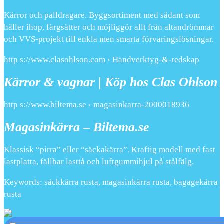
Kärror och palldragare. Byggsortiment med sådant som
håller ihop, färgsätter och möjliggör allt från altandrömmar
och VVS-projekt till enkla men smarta förvaringslösningar.
http s://www.clasohlson.com › Handverktyg-&-redskap
Kärror & vagnar | Köp hos Clas Ohlson
http s://www.biltema.se › magasinkarra-2000018936
Magasinkärra – Biltema.se
Klassisk “pirra” eller “säckakärra”. Kraftig modell med fast
lastplatta, fällbar lasttå och luftgummihjul på stålfälg.
Keywords: säckkärra rusta, magasinkärra rusta, bagagekärra
rusta