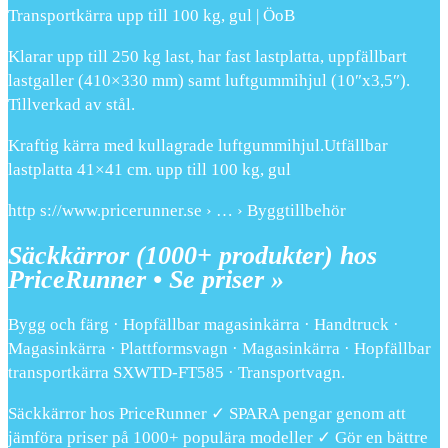
Transportkärra upp till 100 kg, gul | ÖoB
Klarar upp till 250 kg last, har fast lastplatta, uppfällbart
lastgaller (410×330 mm) samt luftgummihjul (10″x3,5″).
Tillverkad av stål.
Kraftig kärra med kullagrade luftgummihjul.Utfällbar
lastplatta 41×41 cm. upp till 100 kg, gul
http s://www.pricerunner.se › … › Byggtillbehör
Säckkärror (1000+ produkter) hos
PriceRunner • Se priser »
Bygg och färg · Hopfällbar magasinkärra · Handtruck ·
Magasinkärra · Plattformsvagn · Magasinkärra · Hopfällbar
transportkärra SXWTD-FT585 · Transportvagn.
Säckkärror hos PriceRunner ✓ SPARA pengar genom att
jämföra priser på 1000+ populära modeller ✓ Gör en bättre