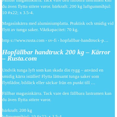
Fällbar magasinkärra. Tack vare den fällbara lastramen kan
du även flytta större varor. bärkraft: 200 kg luftgummihjul:
10 #x22; x 3.5-4.
Magasinkärra med aluminiumplatta. Praktisk och smidig vid
flytt av tunga saker. Viktkapacitet: 70 kg.
http s://www.rusta.com › sv-fi › hopfallbar-handtruck-p…
Hopfällbar handtruck 200 kg – Kärror
– Rusta.com
Undvik tunga lyft som kan skada din rygg – använd en
smidig kärra istället! Flytta lättsamt tunga saker som
flyttlådor, bildäck eller säckar från en punkt till …
Fällbar magasinkärra. Tack vare den fällbara lastramen kan
du även flytta större varor.
bärkraft: 200 kg
luftgummihjul: 10 #x22; x 3.5-4