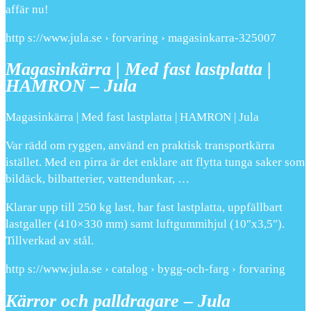
affär nu!
http s://www.jula.se › forvaring › magasinkarra-325007
Magasinkärra | Med fast lastplatta |
HAMRON – Jula
Magasinkärra | Med fast lastplatta | HAMRON | Jula
Var rädd om ryggen, använd en praktisk transportkärra
istället. Med en pirra är det enklare att flytta tunga saker som
bildäck, bilbatterier, vattendunkar, …
Klarar upp till 250 kg last, har fast lastplatta, uppfällbart
lastgaller (410×330 mm) samt luftgummihjul (10″x3,5″).
Tillverkad av stål.
http s://www.jula.se › catalog › bygg-och-farg › forvaring
Kärror och palldragare – Jula