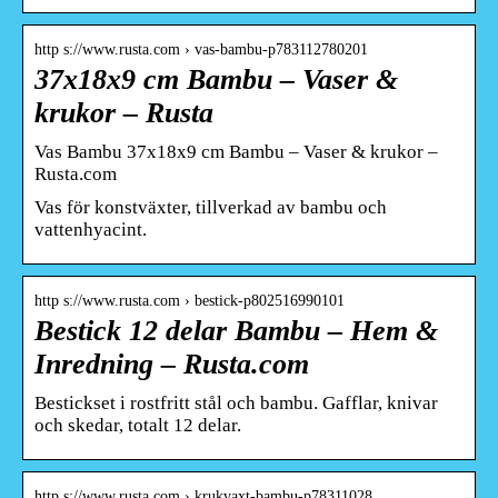
http s://www.rusta.com › vas-bambu-p783112780201
37x18x9 cm Bambu – Vaser &
krukor – Rusta
Vas Bambu 37x18x9 cm Bambu – Vaser & krukor –
Rusta.com
Vas för konstväxter, tillverkad av bambu och
vattenhyacint.
http s://www.rusta.com › bestick-p802516990101
Bestick 12 delar Bambu – Hem &
Inredning – Rusta.com
Bestickset i rostfritt stål och bambu. Gafflar, knivar
och skedar, totalt 12 delar.
http s://www.rusta.com › krukvaxt-bambu-p78311028