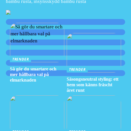
bambu rusta, insynsskydd bambu rusta
TRENDER
Så gör du smartare och
TRENDER
mer hållbara val på
Säsongsneutral styling: ett
elmarknaden
hem som känns fräscht
året runt