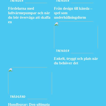
TRENDER
TRENDER
Fördelarna med
Från design till känsla –
luftvärmepumpar och när
spel som
du bör överväga att skaffa
underhållningsform
en
TRENDER
Enkelt, tryggt och plats när
du behöver det
TRÄDGÅRD
Hundburar: Den ultimata