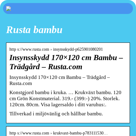
Rusta bambu
http s://www.rusta.com › insynsskydd-p625901080201
Insynsskydd 170×120 cm Bambu –
Trädgård – Rusta.com
Insynsskydd 170×120 cm Bambu – Trädgård –
Rusta.com
Konstgjord bambu i kruka. … Krukväxt bambu. 120
cm Grön Konstmaterial. 319.- (399:-) 20%. Storlek.
120cm. 80cm. Visa lagersaldo i ditt varuhus:.
Tillverkad i miljövänlig och hållbar bambu.
http s://www.rusta.com › krukvaxt-bambu-p783111530…