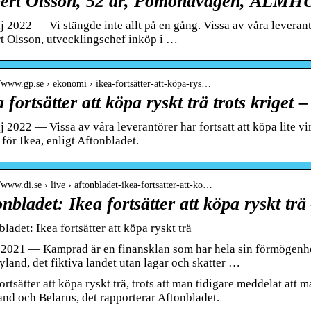
ert Olsson, 52 år, Pomonavägen, ÄLMHUL
 2022 — Vi stängde inte allt på en gång. Vissa av våra leverantör
t Olsson, utvecklingschef inköp i …
//www.gp.se › ekonomi › ikea-fortsätter-att-köpa-rys…
 fortsätter att köpa ryskt trä trots kriget
 2022 — Vissa av våra leverantörer har fortsatt att köpa lite v
för Ikea, enligt Aftonbladet.
//www.di.se › live › aftonbladet-ikea-fortsatter-att-ko…
nbladet: Ikea fortsätter att köpa ryskt tr
ladet: Ikea fortsätter att köpa ryskt trä
. 2021 — Kamprad är en finansklan som har hela sin förmögenhe
land, det fiktiva landet utan lagar och skatter …
ortsätter att köpa ryskt trä, trots att man tidigare meddelat att 
and och Belarus, det rapporterar Aftonbladet.