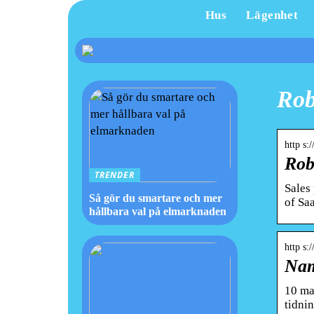
Hus
Lägenhet
Rob
http s:
Rob
TRENDER
Sales
Så gör du smartare och mer
of Sa
hållbara val på elmarknaden
http s:/
Nam
10 maj
tidni