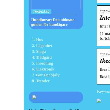
http s:
TRÄDGÅRD
Int
Hundburar: Den ultimata
guiden för hundägare
Inter
11 ma
fortsä
Hus
Lägenhet
Stuga
http s:
Trädgård
Ikea
Inredning
Elektronik
Ikea f
Gör Det Själv
Ikea l
Trender
Keyword