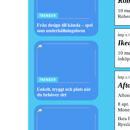
Rob
10 maj
TRENDER
Rober
Från design till känsla – spel
som underhållningsform
http s:
Ikea
10 maj
inköp 
http s:
TRENDER
Afto
Enkelt, tryggt och plats när
du behöver det
Aftonb
8 apr
Money
Ikea f
Ryssl