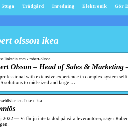
Stuga
Trädgård
Inredning
Elektronik
Gör D
ert olsson ikea
//se.linkedin.com › robert-olsson
ert Olsson – Head of Sales & Marketing 
 professional with extensive experience in complex system selli
aS solutions to mid-sized and large …
/weblisher.textalk.se › ikea
nlös
 2022 — Vi får ju inte ta död på våra leverantörer, säger Robert
ngen.