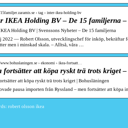
//15familjer.zaramis.se › tag › inter-ikea-holding-bv
er IKEA Holding BV – De 15 familjerna –
 IKEA Holding BV | Svenssons Nyheter – De 15 familjerna
j 2022 — Robert Olsson, utvecklingschef för inköp, bekräftar f
tter men i minskad skala. – Alltså, våra …
//www.bohuslaningen.se › ekonomi › ikea-fortsatt…
 fortsätter att köpa ryskt trä trots kriget
ortsätter att köpa ryskt trä trots kriget | Bohusläningen
ovade pausa importen från Ryssland – men fortsätter att köpa in 
s: robert olsson ikea