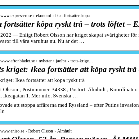
//www.expressen.se › ekonomi › ikea-fortsatter-kopa…
 fortsätter köpa ryskt trä – trots löftet – 
 2022 — Enligt Robert Olsson har kriget skapat svårigheter för
 varor till våra varuhus nu. Nu är det …
//www.aftonbladet.se › nyheter › jaeJpz › trots-krige…
s kriget: Ikea fortsätter att köpa ryskt trä
kriget: Ikea fortsätter att köpa ryskt trä
t Olsson ; Postnummer. 34338 ; Postort. Älmhult ; Koordinater
l. Ikeagatan 1. Mer info. Svenska …
lovade att stoppa affärerna med Ryssland – efter Putins invasion
ln
//www.eniro.se › Robert Olsson › Älmhult