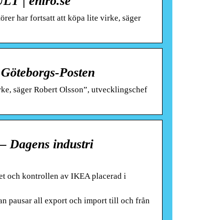
T | eniro.se
er har fortsatt att köpa lite virke, säger
 – Göteborgs-Posten
irke, säger Robert Olsson”, utvecklingschef
ä – Dagens industri
t och kontrollen av IKEA placerad i
man pausar all export och import till och från