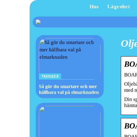
Hus
Lägenhet
Olj
BO
BOAR
TRENDER
Oljeh
Så gör du smartare och mer
med m
hållbara val på elmarknaden
Din s
hämta
BO
BOAR