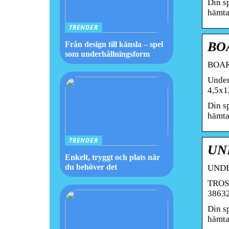
Din s
hämta
TRENDER
BO
Från design till känsla – spel
som underhållningsform
BOAR
Under
4,5x1
Din s
hämta
TRENDER
UN
Enkelt, tryggt och plats när
du behöver det
UNDE
TROSS
38632
Din s
hämta