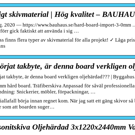
ligt skivmaterial | Hög kvalitet – BAUHA
g. 2020 — https://www.bauhaus.se/hard-board-import-3-0mm … 
förr gick faktiskt att använda i sig …
s finns flera typer av skivmaterial för alla projekt! ✓ Låga pr
ans
örjat takbyte, är denna board verkligen o
jat takbyte, är denna board verkligen oljehärdad??? | Byggahus
mm hård board. Träfiberskiva Anpassad för såväl professionella
dning: Snickerier, möbler, förpackningar, …
allafall börja innan regnet kom. När jag satt ett gäng skivor så 
r som att boarden suger…
onitskiva Oljehärdad 3x1220x2440mm V