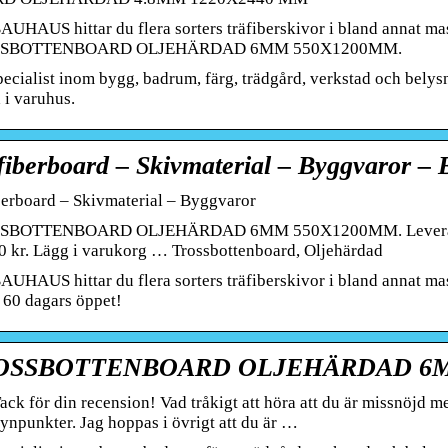
AUHAUS hittar du flera sorters träfiberskivor i bland annat ma
SBOTTENBOARD OLJEHÄRDAD 6MM 550X1200MM.
pecialist inom bygg, badrum, färg, trädgård, verkstad och bely
 i varuhus.
fiberboard – Skivmaterial – Byggvaror –
berboard – Skivmaterial – Byggvaror
BOTTENBOARD OLJEHÄRDAD 6MM 550X1200MM. Leverans till: 
0 kr. Lägg i varukorg … Trossbottenboard, Oljehärdad
AUHAUS hittar du flera sorters träfiberskivor i bland annat ma
d 60 dagars öppet!
OSSBOTTENBOARD OLJEHÄRDAD 6M
ack för din recension! Vad tråkigt att höra att du är missnöjd m
ynpunkter. Jag hoppas i övrigt att du är …