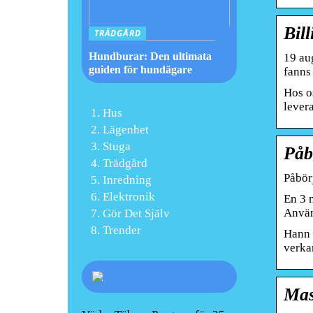
Bil
TRÄDGÅRD
Hundburar: Den ultimata
19 au
guiden för hundägare
fanns 
Hos os
lever
Hus
Lägenhet
Stuga
Påb
Trädgård
Påbör
Inredning
Elektronik
En 3 
Använ
Gör Det Själv
Trender
Hann i
verka
Mas