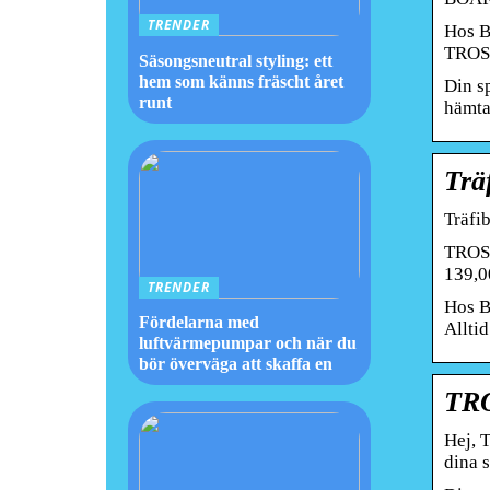
TRENDER
Hos B
TROS
Säsongsneutral styling: ett
hem som känns fräscht året
Din s
runt
hämta
Trä
Träfi
TROSS
139,0
TRENDER
Hos B
Fördelarna med
Allti
luftvärmepumpar och när du
bör överväga att skaffa en
TR
Hej, T
dina s