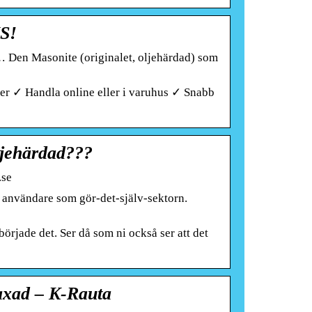
US!
Den Masonite (originalet, oljehärdad) som
iser ✓ Handla online eller i varuhus ✓ Snabb
ljehärdad???
.se
 användare som gör-det-själv-sektorn.
började det. Ser då som ni också ser att det
axad – K-Rauta