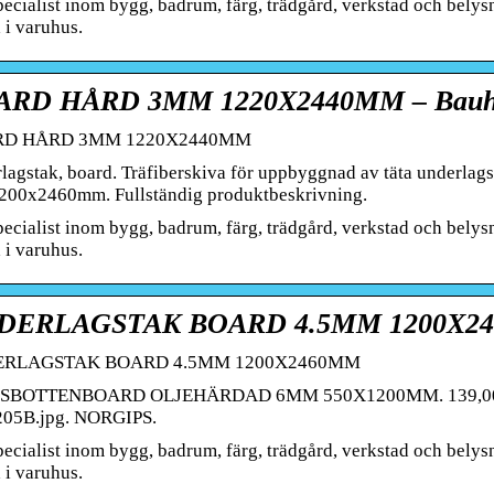
pecialist inom bygg, badrum, färg, trädgård, verkstad och bely
 i varuhus.
ARD HÅRD 3MM 1220X2440MM – Bauh
D HÅRD 3MM 1220X2440MM
lagstak, board. Träfiberskiva för uppbyggnad av täta underlag
200x2460mm. Fullständig produktbeskrivning.
pecialist inom bygg, badrum, färg, trädgård, verkstad och bely
 i varuhus.
DERLAGSTAK BOARD 4.5MM 1200X24
RLAGSTAK BOARD 4.5MM 1200X2460MM
BOTTENBOARD OLJEHÄRDAD 6MM 550X1200MM. 139,00 kr. Finns
05B.jpg. NORGIPS.
pecialist inom bygg, badrum, färg, trädgård, verkstad och bely
 i varuhus.