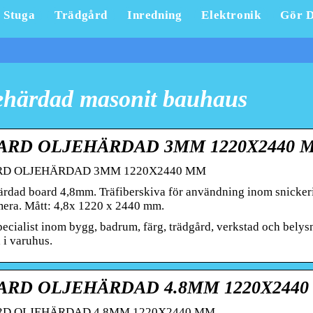
Stuga
Trädgård
Inredning
Elektronik
Gör D
ehärdad masonit bauhaus
ARD OLJEHÄRDAD 3MM 1220X2440 MM
D OLJEHÄRDAD 3MM 1220X2440 MM
ärdad board 4,8mm. Träfiberskiva för användning inom snickeri
era. Mått: 4,8x 1220 x 2440 mm.
pecialist inom bygg, badrum, färg, trädgård, verkstad och bely
 i varuhus.
ARD OLJEHÄRDAD 4.8MM 1220X2440 
D OLJEHÄRDAD 4.8MM 1220X2440 MM