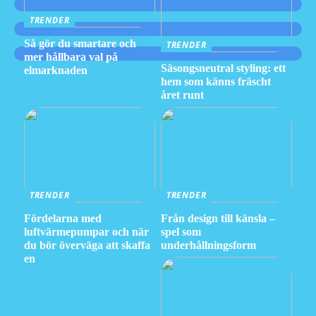
TRENDER
Så gör du smartare och
TRENDER
mer hållbara val på
Säsongsneutral styling: ett
elmarknaden
hem som känns fräscht
året runt
TRENDER
TRENDER
Fördelarna med
Från design till känsla –
luftvärmepumpar och när
spel som
du bör överväga att skaffa
underhållningsform
en