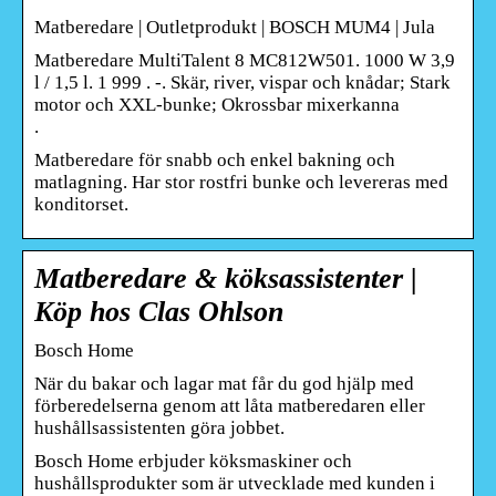
Matberedare | Outletprodukt | BOSCH MUM4 | Jula
Matberedare MultiTalent 8 MC812W501. 1000 W 3,9
l / 1,5 l. 1 999 . -. Skär, river, vispar och knådar; Stark
motor och XXL-bunke; Okrossbar mixerkanna
.
Matberedare för snabb och enkel bakning och
matlagning. Har stor rostfri bunke och levereras med
konditorset.
Matberedare & köksassistenter |
Köp hos Clas Ohlson
Bosch Home
När du bakar och lagar mat får du god hjälp med
förberedelserna genom att låta matberedaren eller
hushållsassistenten göra jobbet.
Bosch Home erbjuder köksmaskiner och
hushållsprodukter som är utvecklade med kunden i