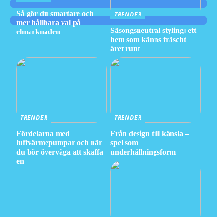
Så gör du smartare och
TRENDER
mer hållbara val på
Säsongsneutral styling: ett
elmarknaden
hem som känns fräscht
året runt
TRENDER
TRENDER
Fördelarna med
Från design till känsla –
luftvärmepumpar och när
spel som
du bör överväga att skaffa
underhållningsform
en