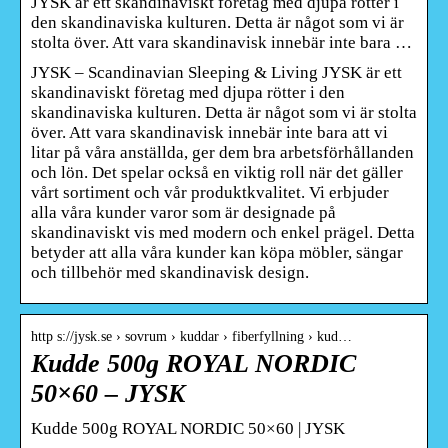
JYSK är ett skandinaviskt företag med djupa rötter i
den skandinaviska kulturen. Detta är något som vi är
stolta över. Att vara skandinavisk innebär inte bara …
JYSK – Scandinavian Sleeping & Living JYSK är ett
skandinaviskt företag med djupa rötter i den
skandinaviska kulturen. Detta är något som vi är stolta
över. Att vara skandinavisk innebär inte bara att vi
litar på våra anställda, ger dem bra arbetsförhållanden
och lön. Det spelar också en viktig roll när det gäller
vårt sortiment och vår produktkvalitet. Vi erbjuder
alla våra kunder varor som är designade på
skandinaviskt vis med modern och enkel prägel. Detta
betyder att alla våra kunder kan köpa möbler, sängar
och tillbehör med skandinavisk design.
http s://jysk.se › sovrum › kuddar › fiberfyllning › kud…
Kudde 500g ROYAL NORDIC
50×60 – JYSK
Kudde 500g ROYAL NORDIC 50×60 | JYSK