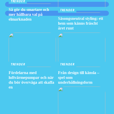
TRENDER
Så gör du smartare och
TRENDER
mer hållbara val på
Säsongsneutral styling: ett
elmarknaden
hem som känns fräscht
året runt
TRENDER
TRENDER
Fördelarna med
Från design till känsla –
luftvärmepumpar och när
spel som
du bör överväga att skaffa
underhållningsform
en