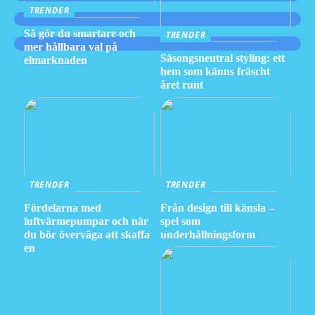
TRENDER
Så gör du smartare och
TRENDER
mer hållbara val på
Säsongsneutral styling: ett
elmarknaden
hem som känns fräscht
året runt
TRENDER
TRENDER
Fördelarna med
Från design till känsla –
luftvärmepumpar och när
spel som
du bör överväga att skaffa
underhållningsform
en