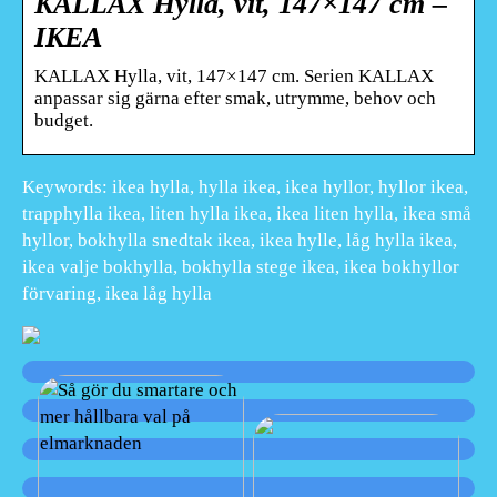
KALLAX Hylla, vit, 147×147 cm –
IKEA
KALLAX Hylla, vit, 147×147 cm. Serien KALLAX
anpassar sig gärna efter smak, utrymme, behov och
budget.
Keywords: ikea hylla, hylla ikea, ikea hyllor, hyllor ikea,
trapphylla ikea, liten hylla ikea, ikea liten hylla, ikea små
hyllor, bokhylla snedtak ikea, ikea hylle, låg hylla ikea,
ikea valje bokhylla, bokhylla stege ikea, ikea bokhyllor
förvaring, ikea låg hylla