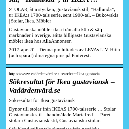
STOLAR, åtta stycken, gustaviansk stil, “Hallunda”,
ur IKEA:s 1700-tals serie, sent 1900-tal. – Bukowskis
| Stolar, Ikea, Möbler
Gustavianska möbler ikea från alla köp & sälj
marknader i Sverige. Hitta billigaste Gustavianska
möbler ikea hos AllaAnnonser.
2017-apr-20 – Denna pin hittades av LEVAs LIV. Hitta
(och spara!) dina egna pins på Pinterest.
http s://www.vadärdenvärd.se › searchstr=Ikea+gustavia…
Sökresultat för Ikea gustaviansk –
Vadärdenvärd.se
Sökresultat för Ikea gustaviansk
Dynor till stolar från IKEAS 1700-talsserie … Stolar
Gustaviansk stil – handmålade Mariefred … Paret
stolar i Gustaviansk stil, Gustavianska stolar.