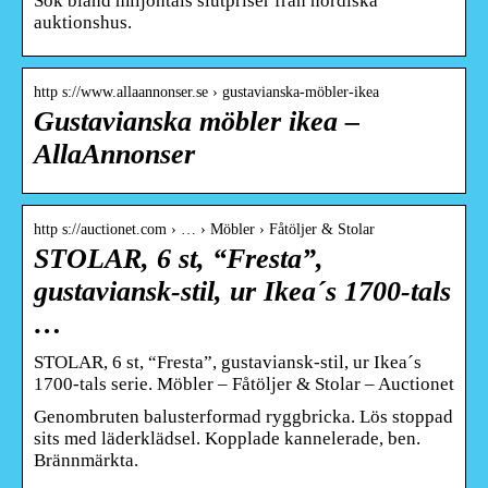
Sök bland miljontals slutpriser från nordiska
auktionshus.
http s://www.allaannonser.se › gustavianska-möbler-ikea
Gustavianska möbler ikea –
AllaAnnonser
http s://auctionet.com › … › Möbler › Fåtöljer & Stolar
STOLAR, 6 st, “Fresta”,
gustaviansk-stil, ur Ikea´s 1700-tals
…
STOLAR, 6 st, “Fresta”, gustaviansk-stil, ur Ikea´s
1700-tals serie. Möbler – Fåtöljer & Stolar – Auctionet
Genombruten balusterformad ryggbricka. Lös stoppad
sits med läderklädsel. Kopplade kannelerade, ben.
Brännmärkta.