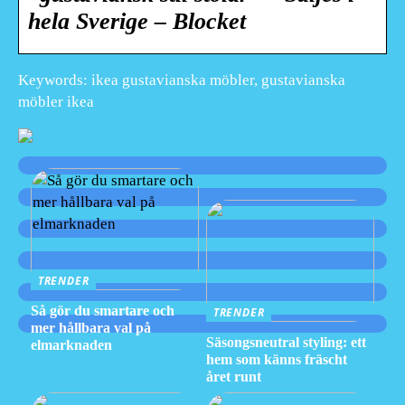
hela Sverige – Blocket
Keywords: ikea gustavianska möbler, gustavianska
möbler ikea
TRENDER
Så gör du smartare och
TRENDER
mer hållbara val på
Säsongsneutral styling: ett
elmarknaden
hem som känns fräscht
året runt