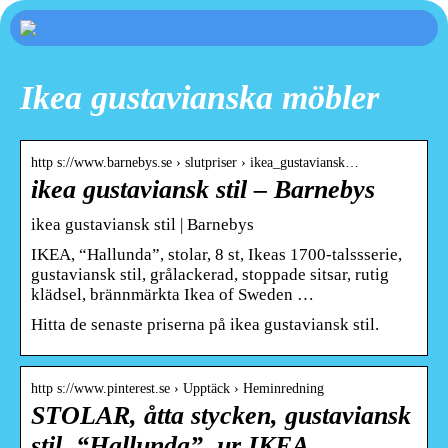
Ikea gustavianska möbler
http s://www.barnebys.se › slutpriser › ikea_gustaviansk…
ikea gustaviansk stil – Barnebys
ikea gustaviansk stil | Barnebys
IKEA, “Hallunda”, stolar, 8 st, Ikeas 1700-talssserie,
gustaviansk stil, grålackerad, stoppade sitsar, rutig
klädsel, brännmärkta Ikea of Sweden …
Hitta de senaste priserna på ikea gustaviansk stil.
http s://www.pinterest.se › Upptäck › Heminredning
STOLAR, åtta stycken, gustaviansk
stil, “Hallunda”, ur IKEA …