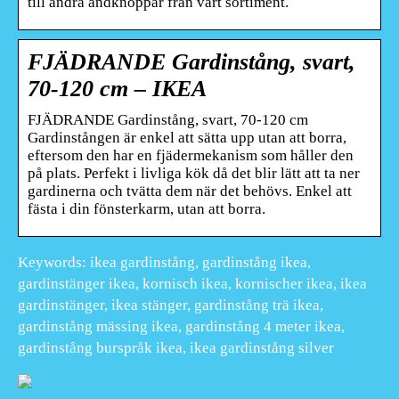
till andra ändknoppar från vårt sortiment.
FJÄDRANDE Gardinstång, svart,
70-120 cm – IKEA
FJÄDRANDE Gardinstång, svart, 70-120 cm
Gardinstången är enkel att sätta upp utan att borra,
eftersom den har en fjädermekanism som håller den
på plats. Perfekt i livliga kök då det blir lätt att ta ner
gardinerna och tvätta dem när det behövs. Enkel att
fästa i din fönsterkarm, utan att borra.
Keywords: ikea gardinstång, gardinstång ikea,
gardinstänger ikea, kornisch ikea, kornischer ikea, ikea
gardinstänger, ikea stänger, gardinstång trä ikea,
gardinstång mässing ikea, gardinstång 4 meter ikea,
gardinstång burspråk ikea, ikea gardinstång silver