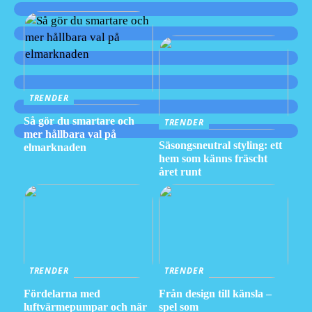
TRENDER
Så gör du smartare och
TRENDER
mer hållbara val på
Säsongsneutral styling: ett
elmarknaden
hem som känns fräscht
året runt
TRENDER
TRENDER
Fördelarna med
Från design till känsla –
luftvärmepumpar och när
spel som