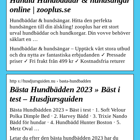
Handla Hundbäddar & hundsängar
online | zooplus.se
Hundbäddar & hundsängar. Hitta den perfekta
hundsängen till din älskling! zooplus har ett stort
urval hundbäddar och hundkorgar. Din vovve behöver
såklart en …
Hundbäddar & hundsängar – Upptäck vårt stora utbud
och dra nytta av fantastiska erbjudanden ✓ Pressade
priser ✓ Fri frakt från 499 kr ✓ Kostnadsfria returer
http s://husdjursguiden.nu › basta-hundbadden
Bästa Hundbädden 2023 » Bäst i
test – Husdjursguiden
Bästa Hundbädden 2023 » Bäst i test · 1. Soft Velour
Polka Dimple Bed · 2. Harvey Bädd · 3. Trixie Nando
Bädd för hundar · 4. Hundbädd Hunter Boston · 5.
Metz Oval …
Letar du efter den bästa hundbädden 2023 har du