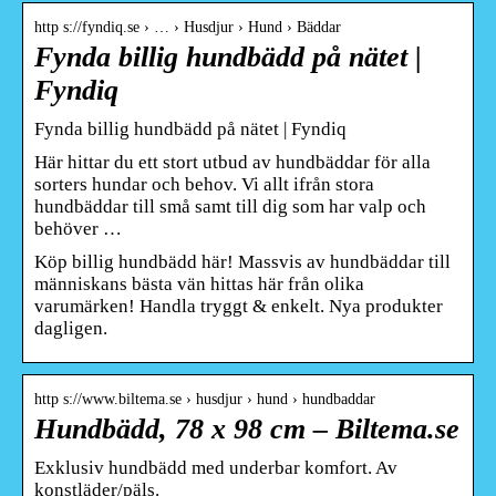
http s://fyndiq.se › … › Husdjur › Hund › Bäddar
Fynda billig hundbädd på nätet |
Fyndiq
Fynda billig hundbädd på nätet | Fyndiq
Här hittar du ett stort utbud av hundbäddar för alla
sorters hundar och behov. Vi allt ifrån stora
hundbäddar till små samt till dig som har valp och
behöver …
Köp billig hundbädd här! Massvis av hundbäddar till
människans bästa vän hittas här från olika
varumärken! Handla tryggt & enkelt. Nya produkter
dagligen.
http s://www.biltema.se › husdjur › hund › hundbaddar
Hundbädd, 78 x 98 cm – Biltema.se
Exklusiv hundbädd med underbar komfort. Av
konstläder/päls.