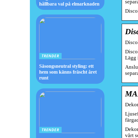
separa
hållbara val på elmarknaden
Discok
Dis
Disco
Discol
TRENDER
Lägg 
Säsongsneutral styling: ett
Anslut
hem som känns fräscht året
separa
runt
MAX
Dekor
Ljuse
färga
Dekor
TRENDER
vårt 