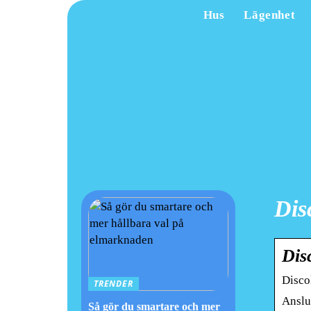
Hus
Lägenhet
Dis
Dis
Disco
TRENDER
Anslut
Så gör du smartare och mer