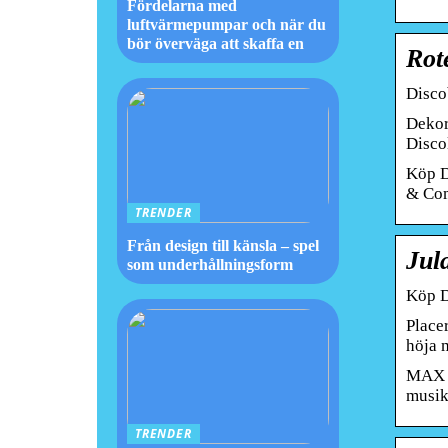
Fördelarna med
luftvärmepumpar och när du
bör överväga att skaffa en
Rot
Disco
Dekor
Disco
Köp Di
& Com
TRENDER
Från design till känsla – spel
Jul
som underhållningsform
Köp D
Placer
höja 
MAX M
musik
TRENDER