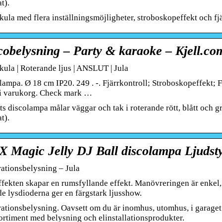
t).
ula med flera inställningsmöjligheter, stroboskopeffekt och fjä
cobelysning – Party & karaoke – Kjell.co
kula | Roterande ljus | ANSLUT | Jula
ampa. Ø 18 cm IP20. 249 . -. Fjärrkontroll; Stroboskopeffekt; F
i varukorg. Check mark …
s discolampa målar väggar och tak i roterande rött, blått och grön
t).
 Magic Jelly DJ Ball discolampa Ljudst
ationsbelysning – Jula
ffekten skapar en rumsfyllande effekt. Manövreringen är enkel, 
de lysdioderna ger en färgstark ljusshow.
ationsbelysning. Oavsett om du är inomhus, utomhus, i garaget 
sortiment med belysning och elinstallationsprodukter.