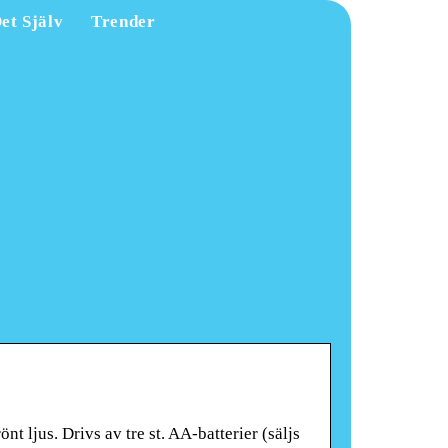
et Själv
Trender
t ljus. Drivs av tre st. AA-batterier (säljs