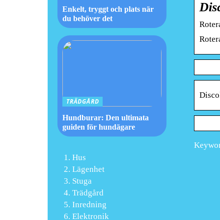
Dis
Enkelt, tryggt och plats när
du behöver det
Roter
Roter
Disco
TRÄDGÅRD
Hundburar: Den ultimata
guiden för hundägare
Keyword
Hus
Lägenhet
Stuga
Trädgård
Inredning
Elektronik