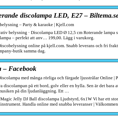
erande discolampa LED, E27 – Biltema.s
belysning – Party & karaoke | Kjell.com
ativ belysning · Discolampa LED Ø 12,5 cm Roterande lampa so
lampa – perfekt att anv… 199,00. Lägg i varukorg.
scobelysning online på kjell.com. Snabb leverans och fri frakt 
pany-butik samma dag.
a – Facebook
iscolampa med många rörliga och färgade ljusstrålar Online |
a discolampan på ett bord, golv eller en hylla. Sen är det bara a
musiken på din ljudanläggning. Ett …
agic Jelly DJ Ball discolampa Ljudstyrd, 6x1W Vi har ett stort 
instrument. Handla online med snabba leveranser | Välkommen